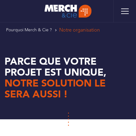
Aller
Panneau de gestion des cookies
au
contenu
principal
FIL
Notre organisation
Pourquoi Merch & Cie ?
D'ARIANE
PARCE QUE VOTRE
PROJET EST UNIQUE,
NOTRE SOLUTION LE
SERA AUSSI !