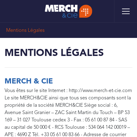
Aller
Panneau de gestion des cookies
au
contenu
principal
FIL
Mentions Légales
D'ARIANE
MENTIONS LÉGALES
MERCH & CIE
Vous êtes sur le site Internet : http://www.merch-et-cie.com
Le site MERCH&CIE ainsi que tous ses composants sont la
propriété de la société MERCH&CIE Siège social : 6,
Avenue Saint Granier – ZAC Saint Martin du Touch – BP 53
169 – 31 027 Toulouse cedex 3 - Fax : 05 61 00 87 84 - SAS
au capital de 50 000 € - RCS Toulouse : 534 064 142 00019 –
APE : 4690 Z Tél. +33 05 61 00 83 66 - Adresse de courrier