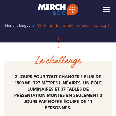
Aller
Panneau de gestion des cookies
au
contenu
principal
FIL
Montage de mobilier nouveau concept
Nos challenges
D'ARIANE
Le challenge
3 JOURS POUR TOUT CHANGER ! PLUS DE
1500 M², 727 MÈTRES LINÉAIRES, UN PÔLE
LUMINAIRES ET 37 TABLES DE
PRÉSENTATION MONTÉS EN SEULEMENT 3
JOURS PAR NOTRE ÉQUIPE DE 11
PERSONNES.