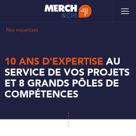
Aller
Panneau de gestion des cookies
au
contenu
principal
FIL
Nos expertises
D'ARIANE
10 ANS D'EXPERTISE
AU
SERVICE DE VOS PROJETS
ET 8 GRANDS PÔLES DE
COMPÉTENCES