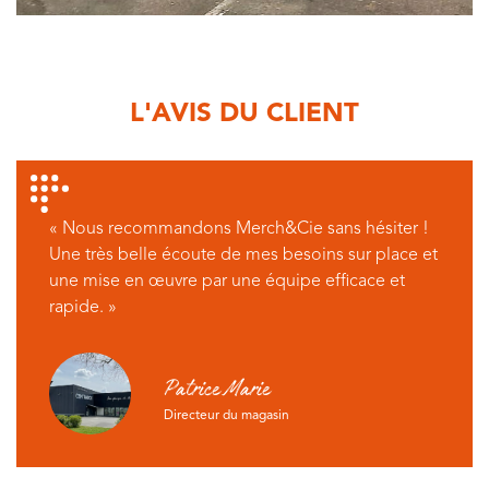
L'AVIS DU CLIENT
«
Nous recommandons Merch&Cie sans hésiter !
Une très belle écoute de mes besoins sur place et
une mise en œuvre par une équipe efficace et
rapide.
»
Patrice Marie
Directeur du magasin