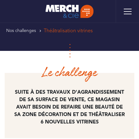
Aller
Panneau de gestion des cookies
au
contenu
principal
FIL
Théâtralisation vitrines
Nos challenges
D'ARIANE
Le challenge
SUITE À DES TRAVAUX D'AGRANDISSEMENT
DE SA SURFACE DE VENTE, CE MAGASIN
AVAIT BESOIN DE REFAIRE UNE BEAUTÉ DE
SA ZONE DÉCORATION ET DE THÉÂTRALISER
6 NOUVELLES VITRINES